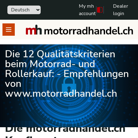
My mh
Dealer
Sprache
111
Free text search
account
login
motorradhandel.ch
Open menu
Die 12 Qualitätskriterien
beim Motorrad- und
Rollerkauf: - Empfehlungen
von
www.motorradhandel.ch
Die motorradhandel.ch